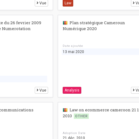
Vue
Law
V
te du 26 fevrier 2009
Plan stratégique Cameroun
e Numerotation
Numérique 2020
Date ajoutée
13 mai 2020
Vue
Analysis
V
3 communications
Law on ecommerce cameroon 21 1
2010
OTHER
Adoption Date
21 déc. 2010