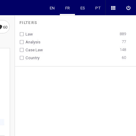
EN
FR
ES
PT
FILTERS
60
889
Law
77
Analysis
148
Case Law
2
60
Country