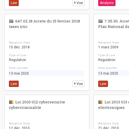
Law
Vue
Analysis
647.02.18 Arrete du 15 fevrier 2018
7.35.30. Arre
taxes ntic
Plan National d
Adoption Date
Adoption Date
15 déc. 2018
1 mars 2009
Type of Law
Type of Law
Regulation
Regulation
Date ajoutée
Date ajoutée
13 mai 2020
13 mai 2020
Law
Vue
Law
Loi 2010 012 cybersecurite
Loi 2013 01
cybercriminalite
electroniques
Adoption Date
Adoption Date
12 déc. 2010
21 déc. 2010