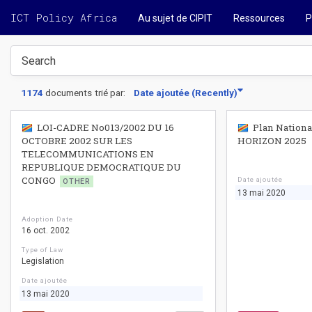
ICT Policy Africa
Au sujet de CIPIT
Ressources
P
1174
documents
trié par
:
Date ajoutée
(
Recently
)
LOI-CADRE No013/2002 DU 16
Plan Nationa
OCTOBRE 2002 SUR LES
HORIZON 2025
TELECOMMUNICATIONS EN
REPUBLIQUE DEMOCRATIQUE DU
CONGO
Date ajoutée
OTHER
13 mai 2020
Adoption Date
16 oct. 2002
Type of Law
Legislation
Date ajoutée
13 mai 2020