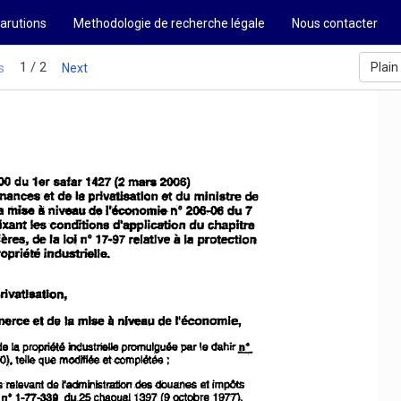
arutions
Methodologie de recherche légale
Nous contacter
1 / 2
Plain
s
Next
00 du
1sr
safar
1427
(2
mars
2006)
et
de
de
tnanceset
la
privatlsatlon
du
mlnlstre
n°
mise
niveau
de
du 7
ii
20&.-06
a
l''économie
ixant
lesconditions
d'application
du
chapltre
à
de
101
la
ières,
la
n° 17-97
relative
protectJon
opriété
industrielle.
rivatlsatJon,
è
erce
et
de la
mise
nlveau
de
l'éconcmle,
J:l:
industrleIle
par
de
propriété
promulguée
le
dahir
la
0),
que modlfiée
telle
etcomplètée
;
.
et
ùnelevant
de
radminlstration
des
dOuar'le$
impOts
n·1-17:339
du.2S
chaoual
1397 (9
octobre
1977),