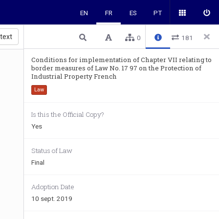
EN
FR
ES
PT
 text
0
181
Conditions for implementation of Chapter VII relating to
border measures of Law No. 17 97 on the Protection of
Industrial Property French
Law
Is this the Official Copy?
Yes
Status of Law
Final
Adoption Date
10 sept. 2019