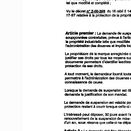
tel
que
mod"rfié
et
complété
;
n°
le
décret
Vu
2-()();.368
du 18
111
rabji
17-97
il
relative
pi'oteCflon
de
Pltlpria
la
la
demande
ArtIcle
La
pAtinler
:
desuspe
eontI8faltes,
rartic
prévueà
IOÙpçOnnéee
la
telle
propriétéi1duatrlèJle
que
mod~
radministiab
linp6ts
dea
ckxIanes
et
lnd
dè
la
mayque
emegistrée
le.propriétS.ite
!es
JustIfJer
ses
droits
par tous
moyenssu
dOéumernspemiettant
d'idetltlfier
Iesdite
dé
ptOtection
drolts.
HS
Atout
moment,le
demandèurfouniit
tout
à
radrnlnlstration
perrnettre
des
douanese
connaissance
de
cause
•
suspenaion
de
.
Lorsquela
demande
est
d
.mande
justlflcatlon
la
de
mandat
son
La
de
vaJable
demande
suspension
est
po
à
protection
restant
courir
lorsque
celle-ci
peut
30
L'intéressé
déposer.
joUl'S
avant·I'
renouvellement
de
suspensIo.n
de mise 
la
d'un an,
sous
rés8IVe
que:eelle-cl
ne
dépa
ArtIcIe
doit
2  :
lademande
Atre
déposé