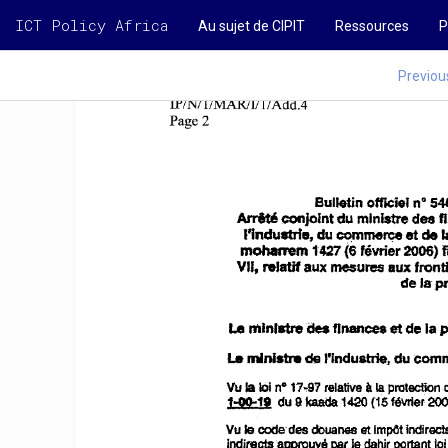
ICT Policy Africa
Au sujet de CIPIT
Ressources
P
Previou
IP
11
AddA
INIlIMARIJj
Page2
Bulletin
offieiel
n° 54
Arrité
cnnjointdu
mlnistre
dea
f
l'industrie,
du
commerce
et
de
l
1427
(6
f
I11Oham!m
février
2006)
VII,
relatif
aux
mesures
front
BUX
de
la
pr
et
Le
mlntstre
des
flnances
de la
p
Le
mlnl.tre
de
"lndu8trie
..
du
comm
à
la
n"
Vu
101
relatiVe
protection
la
17-~97
kaada
2(0
1=00-19
du 9
1420
("15
fevrier
le
Vu
des
douanes
etlmpOt
indìrec
code
Indirectaapprouvépar
le dahir portant loi