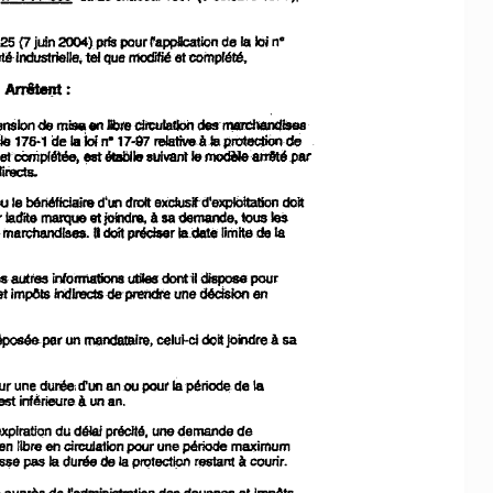
juln
20(4)
n°
lcii
pris
425
paur
rappllcation
de la
(7
n10difié
te!
te·lndustrielle,
que
et
complété.
rn8réhandiSea
nSlon
de
en
J/bre
des
cli'CUlafb1
m~
laJol
lè
relativeàla
17a.1
de
n·17·97
protectiO'ldè
est
le
Mablle
8ulvant
modèIe:arrmepar
et'e:omple1tée.
lr'ects.
doit
le
bér1éficlaire
d'undrolt
ou
elècJusifd'exploltation
tous
et
!eS
à
r
ladite
marque
joIndre,
sa
demande,
n
préclser
la
doit
date
la
smarchandlsss.
limite
de
utilesdontil
pour
disposé
esautres
ìntormationa
en
Indltedsdeprendte
décìSion
t
imp61s
une
un
époséeper
mendatBlre,
celul-ci
doitpindreà
sa
la
ur une
durée:
d'un
I8période.
de
aflQU
pOlli
ano
à
est
inférieure
un
déJal
une
de
explration
du
précité,
demanda
en llbre en
circuJation
paur une
période
maximum
à
pas
de
la
protectlpn
sse
durée
restant
courir.
la
de
l~ts
e
auprès
l'admlnistration
des
douanes
et