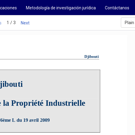
icaciones
Metodología de investigación jurídica
Contáctanos
1 / 3
Plain
s
Next
                                                 
Djibouti                                     
jibouti 
 la Propriété Industrielle 
6ème L du 19 avril 2009 