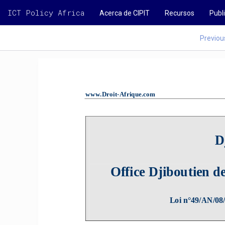
ICT Policy Africa
Acerca de CIPIT
Recursos
Publ
Previou
www.Droit-Afrique.com                                                 
D
Office Djiboutien de
Loi n°49/AN/08/