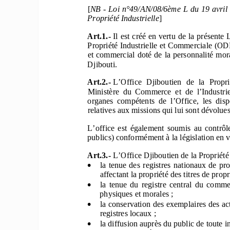
[
NB - Loi n°49/AN/08/6ème L du
 19 avril
Propriété Industrielle
] 
Art.1
.-
Il est créé en vertu de la présente 
Propriété Industrielle et
 Commerciale (ODPI
et commercial doté de la personnalité mora
Djibouti. 
Art.2
.-
L’Office  Djiboutien  de  la  
Propri
Ministère  du  Commerce  et  de  l’
Industrie
organes  compétents  de  l’Office,  
les  disp
relatives aux missions qui lui sont dévolues
L’office  est  également  soumis  au  contrôle
publics) conformément à la législation en v
Art.3
.-
 L’Office Djiboutien de la Propriété

la  tenue  des  registres  nationaux  de
  pro
affectant la propriété des titres de propri

la  tenue  du  registre  central  du  comme
physiques et morales ; 

la conservation des exemplaire
s des ac
registres locaux ; 

la diffusion auprès du public de toute i