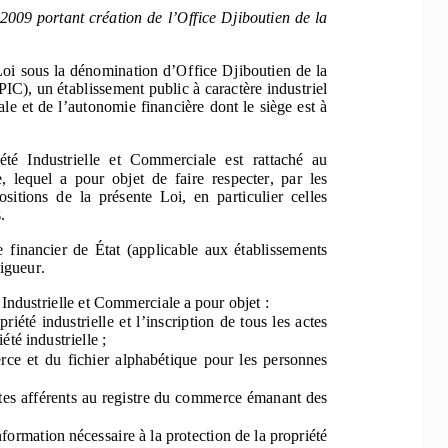
 2009 portant création de
 l’Office Djiboutien de la 
Loi 
sous la dénomination d’Office Djiboutien de la 
C), un établissement public
 à caractère industriel 
le et
 de l’autonomie financiè
re dont le siège est à 
été  Industrielle  et  Co
mmerciale  est  rattaché  au  
,  lequel  a  pour  objet  
de  faire  respecter,  par  les  
ositions  de  la  présente  Loi,  en  particulier  celles  
. 
  fina
ncier  de  État  (applicable  aux  établissements  
igueur. 
 I
ndustrielle et Commerciale a pour objet : 
priété  industrielle  et  l’inscription  de  tous  les  actes  
été industrielle ; 
rce  et  du  fichier  alphabétique  pour  les  personnes  
tes afférents au registre du commerce émanant des 
nformati
on nécessaire à la protection de la propriété 