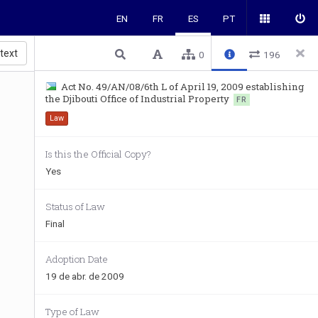
EN
FR
ES
PT
 text
0
196
Act No. 49/AN/08/6th L of April 19, 2009 establishing
the Djibouti Office of Industrial Property
FR
Law
            
Is this the Official Copy?
Yes
Status of Law
Final
Adoption Date
19 de abr. de 2009
Type of Law