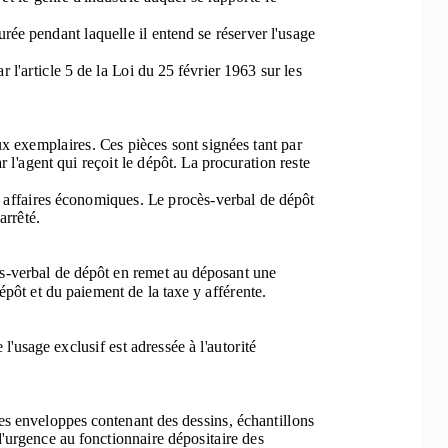
durée pendant 
laquelle il entend se réserver l'usage 
 l'article 5 de
 la Loi du 25 février 1963 sur les 
ux 
exemplaires. Ces pièces 
sont signées tant par 
 l'agent 
qui reçoit le dépôt. La procuration reste 
 a
ffaires économiques. Le procès-verbal de dépôt 
rrêté.   
ès-verbal de dépôt en remet au déposant une 
dépôt et du paiement 
de la taxe y afférente.  
'usage exclusif est adressée à l'autorité 
es 
enveloppes contenant des dessins, échantillons 
d'urgence au fonctionnaire dépositaire des 