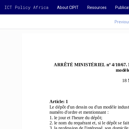
ICT Policy Africa
About CIPIT
Resources
Publica
Previou
 ARRÊTÉ MINISTÉRIEL nº 4/10/
67. 
modèle
18 
Article: 1
Le dépôt d'un dessin ou d'un modèle industr
numéro d'ordre et mentionnant : 
1. le jour et l'heure du dépôt; 
2. le nom du requérant et, si 
le dépôt se fai
3. la profession de l'intéressé, son domicile