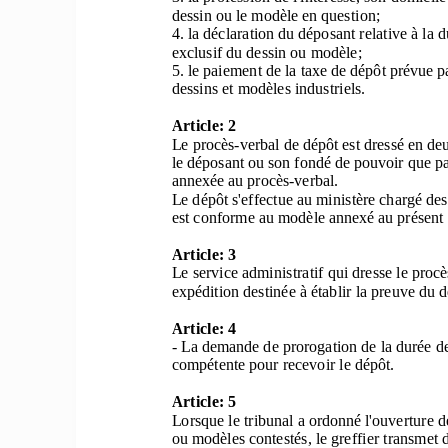
dessin ou le modèle en question; 
4. la déclaration du déposant rela
tive à la 
exclusif du dessin ou modèle; 
5. le paiement de la taxe de 
dépôt prévue par
dessins et modèles industriels.   
Article: 2
Le procès-verbal de dépôt est dressé en de
le déposant ou son fondé de pouvoir que par
annexée au procès-verbal. 
Le dépôt s'effectue au ministère chargé des
est conforme au modèle anne
xé au présent a
Article: 3
Le service administratif qui dr
esse le proc
expédition destinée à établir la preuve du 
Article: 4
- La demande de prorogation de la durée de l
compétente pour recevoir le dépôt.  
Article: 5
Lorsque le tribunal a ordonné l'ouverture d
ou modèles contestés, le greffier transmet 