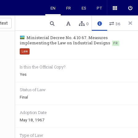
EN
FR
ES
PT
 text
0
36
Ministerial Decree No. 4 10 67. Measures
implementing the Law on Industrial Designs
FR
Law
Is this the Official Copy?
Yes
Status of Law
Final
Adoption Date
May 18, 1967
Type of Law