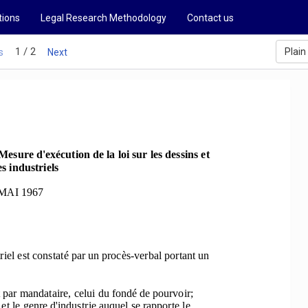
tions
Legal Research Methodology
Contact us
1 / 2
Plain
s
Next
Mesure d'exécution de la loi sur les dessins et 
s industriels
MAI 1967 
iel est constaté par un procès-verbal portant un 
t par mandatair
e, celui du fondé de pourvoir; 
 et
 le genre d'industrie 
auquel se rapporte le 