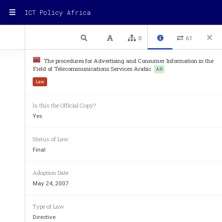
ICT Policy Africa
1 / 3
Previous
Next
Plain text
0
61
The procedures for Advertising and Consumer Information in the
Field of Telecommunications Services Arabic
AR
Law
Is this the Official Copy?
اقتصادية والعامة رقم 
07-649 
صادر في 
16 
من ربيع الآخر 
1428 )4 
Yes
[1]
.
شهار وإعلام المستهلك في مجال خدمات المواصلات
Status of Law
Final
5
1421
2
225-00-1
در بتنفيذه الظهير الشريف رقم 
بتاريخ 
ربيع الأول 
)
يونيو 
Adoption Date
May 24, 2007
1418
2
162-97-1
نفيذه الظهير الشريف رقم 
بتاريخ 
ربيع الآخر 
)7
أغسطس 
Type of Law
1425
25 
257-04-1
ادر بتنفيذه الظهير الشريف رقم 
بتاريخ 
من ذي القعدة 
Directive