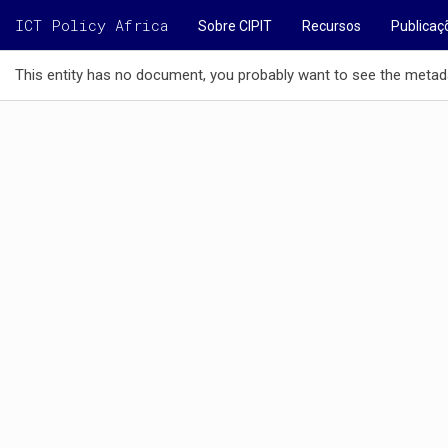
ICT Policy Africa
Sobre CIPIT
Recursos
Publicaç
This entity has no document, you probably want to see the metad