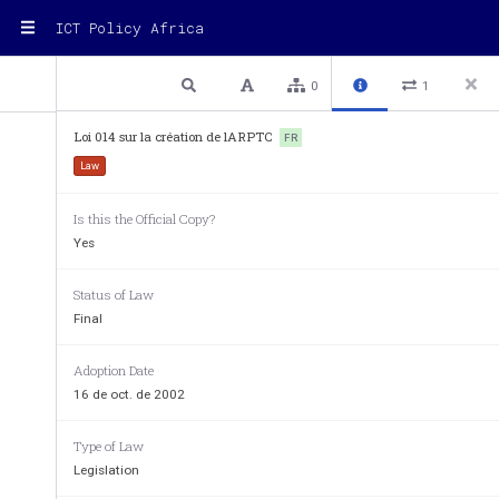
ICT Policy Africa
2 / 16
Previous
Next
Plain text
0
1
dans  la  vie  d'une  nation  et  expliquent  la  complexité
diversité  des  rapports  socioprofessionnels  qui  appar
des postes et télécommunications.
Loi 014 sur la création de lARPTC
FR
Law
Is this the Official Copy?
Yes
Status of Law
Final
Adoption Date
16 de oct. de 2002
Type of Law
Legislation