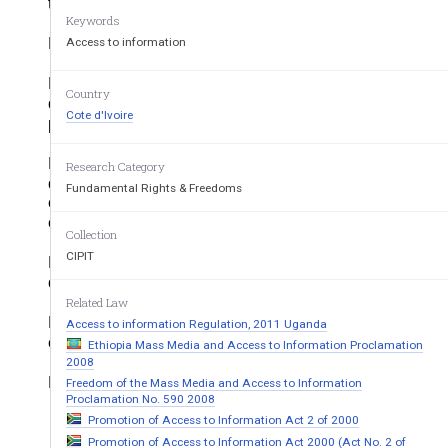
Keywords
Le chapitre II porte sur les informations et docume
n
Access to information
Le  chapitre  III traite  des  informations  et  document
Country
droit  d’accès  est  assorti  de  restrictions,  lesquell
e
Cote d'Ivoire
publics ou privés qu'il convient de protéger.  
Le  chapitre  IV  est  relatif  aux  modalités  d’accès  au
Research Category
détermine   les   formes   de   la   demande   d’accès 
Fundamental Rights & Freedoms
communication   des   informations   et   documents
communication impartis aux organismes publics, po
Collection
Le  chapitre  V  institue  une  autorité  administrative 
CIPIT
d’Accès à l’Information d’intérêt public et aux Doc
um
Related Law
Le  chapitre  VI  détermine  les  voies  de  recours  off
Access to information Regulation, 2011 Uganda
communication des organismes publics astreints à 
Ethiopia Mass Media and Access to Information Proclamation
2008
Le chapitre VII se rapporte aux dispositions pénale
s
Freedom of the Mass Media and Access to Information
Proclamation No. 590 2008
Promotion of Access to Information Act 2 of 2000
Promotion of Access to Information Act 2000 (Act No. 2 of