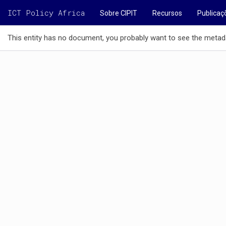
ICT Policy Africa
Sobre CIPIT
Recursos
Publicaç
This entity has no document, you probably want to see the metad