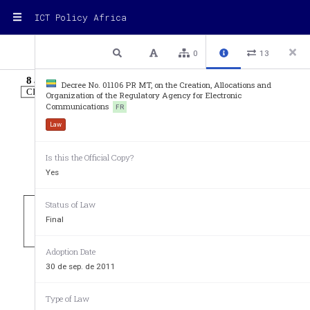
ICT Policy Africa
1 / 4
Previous
Next
Plain text
0
13
8 au 15 NOVEMBRE 2011
Decree No. 01106 PR MT, on the Creation, Allocations and
CINQUANTE DEUXIEME
ANNEE – N°76
PRIX: 2.000 Fra
Organization of the Regulatory Agency for Electronic
Communications
FR
JOURNAL O
Law
Is this the Official Copy?
D E   L A   R E P U B L I Q U E
Yes
Status of Law
POUR LES ABONNEMENTS ET LES
“DIRECTION DES PUBLICATIONS OFFICIELLES” - LIBREVI
Final
Ceux-ci sont payables d’avance, par  mandat ou virement au nom de M. le Di
Compte courant postal N° 0101 100 2534, ce
Adoption Date
SOMMA
30 de sep. de 2011
_______________
Type of Law
ACTES DE LA REPUBLIQ