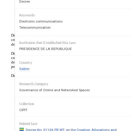
Decree
______
______
____
________________
attri
Keywords
permi
Electronic communications
PRESIDENCE DE LA REPUBLIQUE
Décre
_____________
Telecommunication
attri
Décret   n°01105/PR/MT   du   30   septembre   2011   portant
accide
création de la Société de gestion du projet du nouvel aéroport
Institution that Established this Law
de Libreville.......................................................
529
PRESIDENCE DE LA REPUBLIQUE
Décret   n°01106/PR/MT   du   30   septembre   2011   portant
création, attributions et organisation de l'Agence de régulation
Avis 
des
communications
électroniques
et
des
Country
postes...............................................................
530
Gabon
____
____
Décret  n°01107/PR/MT  du  3  octobre  2011  portant  création,
Research Category
Governance of Online and Networked Spaces
Collection
CIPIT
Related Law
Decree No. 01106 PR MT, on the Creation, Allocations and