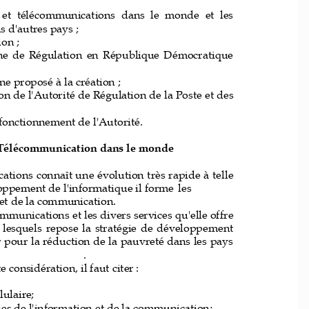
et  télécommunications  dans  le  mon
de  et  les 
s d'autres 
pays ;
on ;
ane  de  Régulation  en  République  Démocratique 
ane proposé à 
la 
création ;
on de l'Autorité de Régulation de la Poste et des
u fonctionnement de l'Autorité.
t Télécommu
nication dans le monde
tions connaît une évolution très rapide à telle 
oppement de l'informatique il forme 
les 
 et de la communication.
mmunications et les divers services qu'elle offre 
  lesquels  repose  la  stratégie  de 
développement
 pour la réduction de la pauvreté dans 
les pays 
.
 considération, il faut citer
:
lulaire;
s de l'information et de la 
communication
;