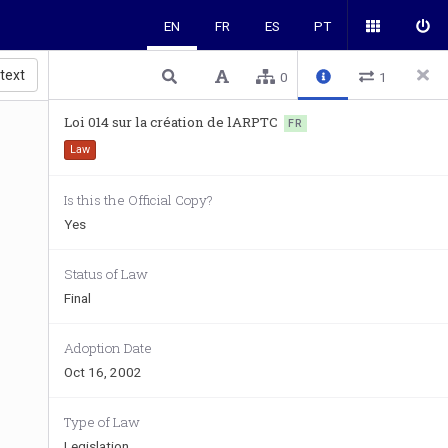
EN
FR
ES
PT
 text
0
1
Loi 014 sur la création de lARPTC
FR
Law
Is this the Official Copy?
Yes
Status of Law
Final
Adoption Date
Oct 16, 2002
Type of Law
Legislation