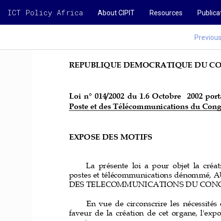
ICT Policy Africa
About CIPIT
Resources
Publica
Previou
R
EPUBLIQUE DEMOCRATIQUE DU C
Loi  n
°
014/2002  du
1.6  O
ctobre 
2002 
port
Poste et des Télécommunications du Con
EXPOSE DES MOTIFS
La  présente  loi  a  pour  objet  la  cré
postes
et télécommunications dénommé, 
DES TELECOMMUNICATIONS DU CONGO en
En  vue  de  circonscrire  les  nécessités 
faveur  de  la  création  de  cet  organe,  l'expo