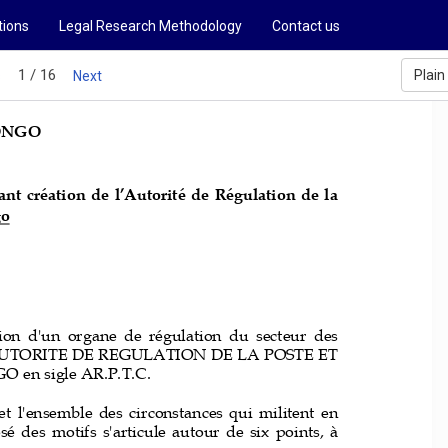
tions
Legal Research Methodology
Contact us
1 / 16
Plain
s
Next
ONGO
ant  c
réation  de  l’Autorité  de  Régulation  de  la 
go
ation  d'un  organe  de  régulation  du  secteur 
des 
AUTORITE 
DE REGULATION
DE LA POSTE ET 
 sigle AR.P.T.C. 
 et  l'ensemble  des  circonstances  qui  militent  en 
sé  des  motifs  s'articule  autour  de  six  points,  à 