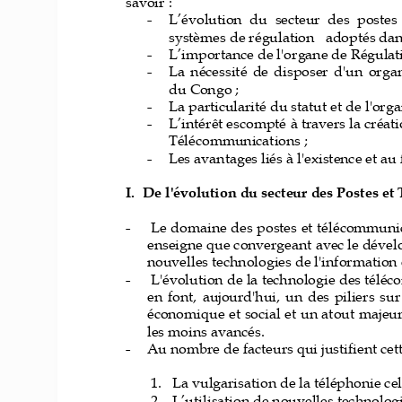
savoir :
-
L’évolution
du  secteur  des  poste
s
systèmes de régulation
adoptés dan
-
L’importance
de l'organe de 
Régulati
-
La
nécessité  de  disposer  d'un  org
du 
Congo ;
-
La
particularité du statut et de l'org
-
L’intérêt
escompté à travers la créati
Télécommunications ;
-
Les
avantages liés à l'existence et a
I.
De l'évolution du secteur des Postes e
-
Le domaine des postes et télécommunica
enseigne que convergeant avec le dével
nouvelles technologies de l'information
-
L'évolution de la technologie des téléco
en  font,  aujourd'hui,  un  des  piliers  sur
économique et social et un atout majeur
les moins avancés.
-
Au nombre de facteurs qui justifient cette
1.
La
vulgarisation de la téléphonie cel
2.
L’utilisation
de nouvelles technologie