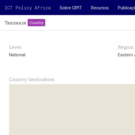
ICT Policy Africa
Sobre CIPIT
Recursos
Publicaç
Tanzania
Country
Level
Region
National
Eastern 
Country Geolocation