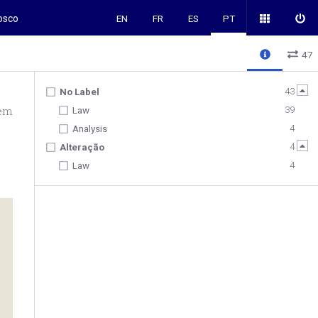
osco
EN
FR
ES
PT
47
43
No Label
tem
39
Law
4
Analysis
4
Alteração
4
Law