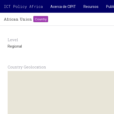
ICT Policy Africa
Acerca de CIPIT
Recursos
Publ
African Union
Country
Level
Regional
Country Geolocation