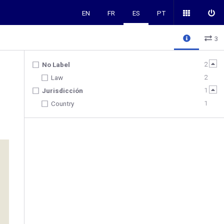
EN
FR
ES
PT
3
2
No Label
2
Law
1
Jurisdicción
1
Country