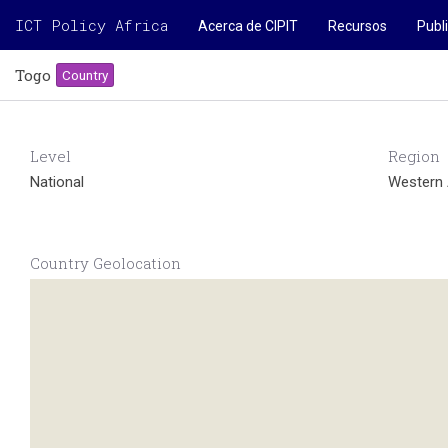
ICT Policy Africa
Acerca de CIPIT
Recursos
Publ
Togo
Country
Level
Region
National
Western 
Country Geolocation