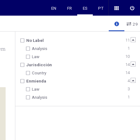
EN
FR
ES
PT
29
11
No Label
tem
1
Analysis
10
Law
14
Jurisdicción
14
Country
4
Enmienda
3
Law
1
Analysis