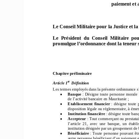
paiement et 
Le Conseil Militaire po
ur la Justice 
et l
Le  Président  du  Conseil  M
ilitaire  pou
promulgue l’ordonnance dont la teneur su
Cha
pitre prélimina
ire 
er 
Article 1
 Définitio
n 
Les t
erm
es em
ployés 
dans l
a prése
nte ordonnance
 s
•
Banque
:  Désig
ne  tou
te  perso
nne  m
orale  
de l’activ
ité 
bancaire en
 Mau
ritan
ie ; 
•
Etablisseme
nt  fin
ancier
  :  désigne
  toute  
dispo
sitio
n légale o
u rég
lem
entaire, à ém
et
•
Institution fin
ancière
 : désign
e tou
te ban
•
Accepteur
 : T
out c
ommerçant ou prestatair
l’article  2
1,  av
ec  un
e  b
anqu
e,  un
  étab
l
institu
tio
n désignée par un
 groupement de 
•
Bénéficiaire 
:  To
ute  pers
onne  po
uvant
  êt
r
aut
re per
sonne béné
ficiant
 d’un pai
ement e