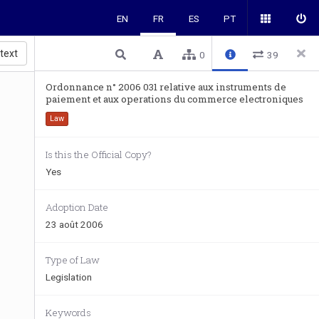
EN
FR
ES
PT
 text
0
39
Ordonnance n° 2006 031 relative aux instruments de
paiement et aux operations du commerce electroniques
Law
Is this the Official Copy?
Yes
Adoption Date
23 août 2006
Type of Law
Legislation
Keywords