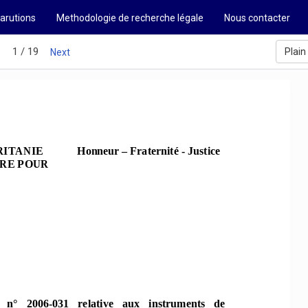
arutions
Methodologie de recherche légale
Nous contacter
1 / 19
Plain
s
Next
RI
TANIE
   Honneur – Fraternité - Justice 
RE P
OUR 
n°   2006-031   relative   aux   instruments   de   