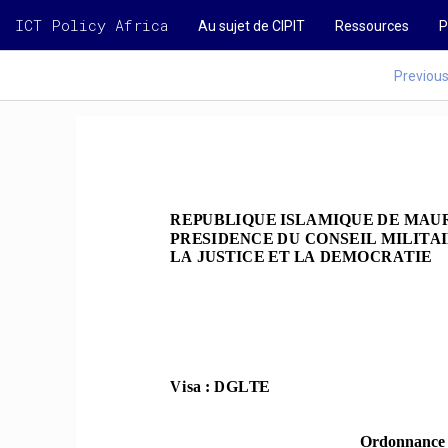
ICT Policy Africa
Au sujet de CIPIT
Ressources
P
Previou
REPUBLI
QUE ISLAMIQUE DE MAU
PRESIDENCE DU CO
NSEIL MI
LITAI
LA JUS
TICE ET LA DEMOCRATIE 
Visa : DGLTE 
Ordonnance   