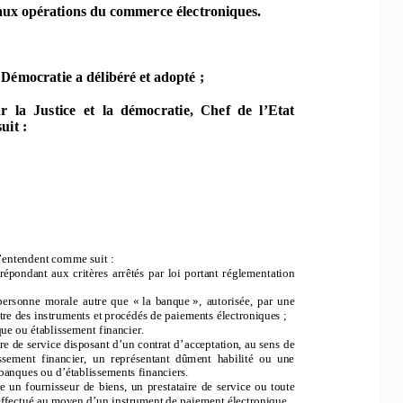
aux opérations du commerce électroniques. 
a Démocratie a délibéré et ad
opté ; 
r  la  Ju
stice  et  la  démocratie,  Chef  de  l’Eta
t  
it :   
’e
ntendent com
me sui
t : 
rép
ond
ant  aux
  critères  arrêtés  p
ar  lo
i  po
rtant  rég
lem
entatio
n  
p
erso
nne  m
oral
e  aut
re  que  «  la  ba
nque  
»,  autorisée,
  par  une  
tre d
es in
stru
ments et 
procéd
és d
e paiem
ents électro
niques ; 
que ou
 étab
lissemen
t financier
. 
e de service di
sposant 
d’un c
ont
rat d’acce
ptation, a
u sens de
issem
ent  fi
nancier,  un
  rep
résen
tan
t  dû
ment  habilité  o
u  une  
ban
ques ou
 d’établissem
ents fin
anciers. 
e  un  
fournisse
ur  de  
biens,  
un  prest
ataire  de  servi
ce  
ou  t
oute  
ff
ect
ué au
 m
oyen d’un instrum
ent de
 pai
ement élect
roni
que
. 